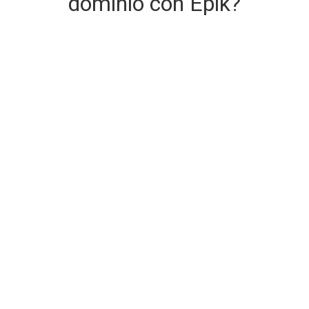
dominio con Epik?
Consegna del dominio sicura e
immediata
Il dominio che stai acquistando viene consegnato al
momento dell'acquisto.